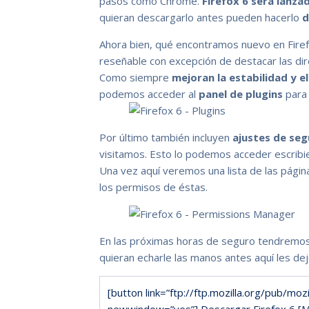
pasos como Chrome.
Firefox 6 será lanza
quieran descargarlo antes pueden hacerlo
d
Ahora bien, qué encontramos nuevo en Firef
reseñable con excepción de destacar las di
Como siempre
mejoran la estabilidad y 
podemos acceder al
panel de plugins
para 
Por último también incluyen
ajustes de seg
visitamos. Esto lo podemos acceder escribie
Una vez aquí veremos una lista de las págin
los permisos de éstas.
En las próximas horas de seguro tendremos
quieran echarle las manos antes aquí les dejo 
[button link=”ftp://ftp.mozilla.org/pub/mo
newwindow=”yes”] Descargar Firefox 6 [M