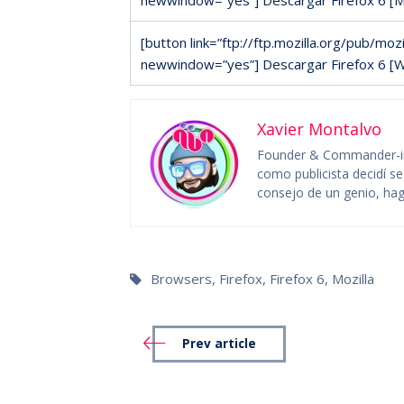
[button link=”ftp://ftp.mozilla.org/pub/mo
newwindow=”yes”] Descargar Firefox 6 [W
Xavier Montalvo
Founder & Commander-in
como publicista decidí se
consejo de un genio, hag
Browsers
,
Firefox
,
Firefox 6
,
Mozilla
Prev article