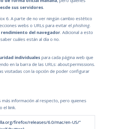
do de forma oficial mañana
, pero quienes
esde sus servidores
.
ox 6. A parte de no ver ningún cambio estético
recciones webs o URLs para evitar el
phishing
.
el rendimiento del navegador
. Adicional a esto
saber cuáles están al día o no.
uridad individuales
para cada página web que
ndo en la barra de las URLs: about:permissions.
as visitadas con la opción de poder configurar
 más información al respecto, pero quienes
el liink.
zilla.org/firefox/releases/6.0/mac/en-US/”
ac][/button]