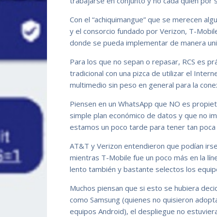
trabajarse en conjunto y no cada quien por s
Con el “achiquimangue” que se merecen algu
y el consorcio fundado por Verizon, T-Mobile
donde se pueda implementar de manera univ
Para los que no sepan o repasar, RCS es prá
tradicional con una pizca de utilizar el Int
multimedio sin peso en general para la conex
Piensen en un WhatsApp que NO es propieta
simple plan económico de datos y que no imp
estamos un poco tarde para tener tan poca t
AT&T y Verizon entendieron que podían irse
mientras T-Mobile fue un poco más en la lín
lento también y bastante selectos los equip
Muchos piensan que si esto se hubiera decid
como Samsung (quienes no quisieron adopta
equipos Android), el despliegue no estuvie