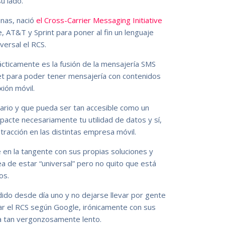
u lado.
nas, nació
el Cross-Carrier Messaging Initiative
, AT&T y Sprint para poner al fin un lenguaje
ersal el RCS.
cticamente es la fusión de la mensajería SMS
ernet para poder tener mensajería con contenidos
ión móvil.
rio y que pueda ser tan accesible como un
acte necesariamente tu utilidad de datos y sí,
racción en las distintas empresa móvil.
 en la tangente con sus propias soluciones y
ea de estar “universal” pero no quito que está
os.
ido desde día uno y no dejarse llevar por gente
r el RCS según Google, irónicamente con sus
ra tan vergonzosamente lento.