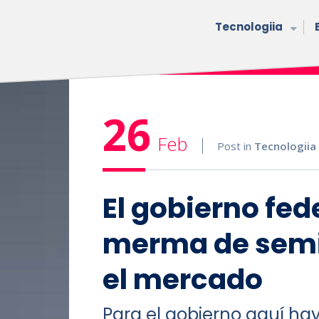
Tecnologiia
26
Feb
Post in
Tecnologiia
El gobierno fed
merma de semi
el mercado
Para el gobierno aquí ha