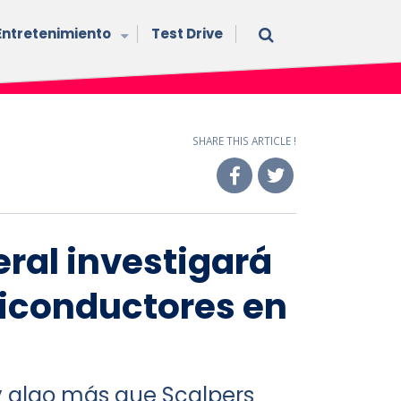
Entretenimiento
Test Drive
SHARE THIS ARTICLE !
eral investigará
conductores en
y algo más que Scalpers