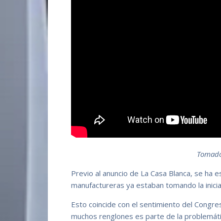
Tomado
Previo al anuncio de La Casa Blanca, se ha
manufactureras ya estaban tomando la iniciat
Esto coincide con el sentimiento del Congr
muchos renglones es parte de la problemá