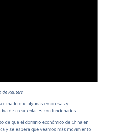
 de Reuters
 escuchado que algunas empresas y
iva de crear enlaces con funcionarios.
eso de que el dominio económico de China en
tica y se espera que veamos más movimiento