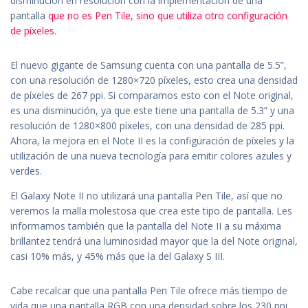
disminución en resolución con la implementación de una
pantalla
que no es Pen Tile, sino que utiliza otro configuración
de píxeles
.
El nuevo gigante de Samsung cuenta con una pantalla de 5.5”,
con una resolución de 1280×720 píxeles, esto crea una densidad
de píxeles de 267 ppi. Si comparamos esto con el Note original,
es una disminución, ya que este tiene una pantalla de 5.3” y una
resolución de 1280×800 píxeles, con una densidad de 285 ppi.
Ahora, la mejora en el Note II es la configuración de píxeles y la
utilización de una nueva tecnología para emitir colores azules y
verdes.
El Galaxy Note II no utilizará una pantalla Pen Tile, así que no
veremos la malla molestosa que crea este tipo de pantalla. Les
informamos también que la pantalla del Note II a su máxima
brillantez tendrá una luminosidad mayor que la del Note original,
casi 10% más, y 45% más que la del Galaxy S III.
Cabe recalcar que una pantalla Pen Tile ofrece más tiempo de
vida que una pantalla RGB con una densidad sobre los 230 ppi.