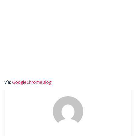
vía:
GoogleChromeBlog