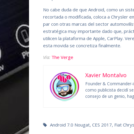
No cabe duda de que Android, como un siste
recortada o modificada, coloca a Chrysler en
par con otras marcas del sector automovilís
estratégica muy importante dado que, práct
utilicen la plataforma de Apple, CarPlay. Ver
esta movida se concretiza finalmente.
Vía:
The Verge
Xavier Montalvo
Founder & Commander-in
como publicista decidí se
consejo de un genio, hag
Android 7.0 Nougat
,
CES 2017
,
Fiat Chry