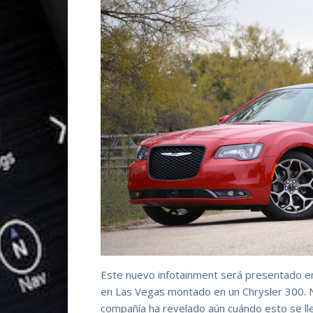
Este nuevo infotainment será presentado en
en Las Vegas montado en un Chrysler 300. N
compañía ha revelado aún cuándo esto se lle