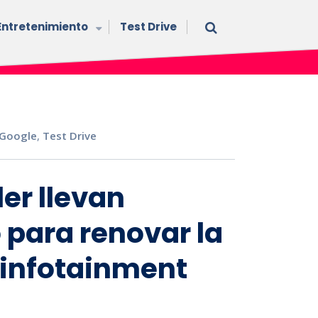
Entretenimiento
Test Drive
Google
,
Test Drive
er llevan
 para renovar la
 infotainment