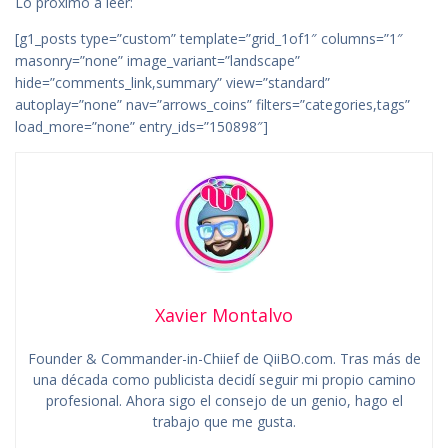
Lo próximo a leer:
[g1_posts type=”custom” template=”grid_1of1″ columns=”1″
masonry=”none” image_variant=”landscape”
hide=”comments_link,summary” view=”standard”
autoplay=”none” nav=”arrows_coins” filters=”categories,tags”
load_more=”none” entry_ids=”150898″]
Xavier Montalvo
Founder & Commander-in-Chiief de QiiBO.com. Tras más de
una década como publicista decidí seguir mi propio camino
profesional. Ahora sigo el consejo de un genio, hago el
trabajo que me gusta.