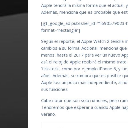
Apple tendrá la misma forma que el actual, 
Además, menciona que es probable que est
[g1_google_ad publisher_id=”16905790234
format=”rectangle”]
Según el reporte, el Apple Watch 2 tendrá 
cambios a su forma. Adcional, menciona que 
menos, hasta el 2017 para ver un nuevo A
así, el reloj de Apple recibirá el mismo trat
‘tick-tock’, como por ejemplo iPhone 6, y lu
años. Además, se rumora que es posible que
Apple sea un poco más independiente, al no
sus funciones.
Cabe notar que son solo rumores, pero rum
Tendremos que esperar a cuando Apple hag
verano.