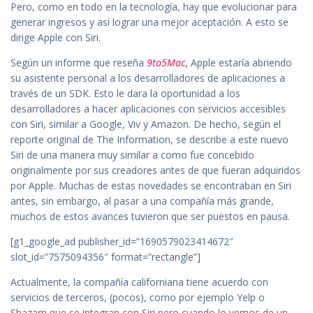
Pero, como en todo en la tecnología, hay que evolucionar para
generar ingresos y así lograr una mejor aceptación. A esto se
dirige Apple con Siri.
Según un informe que reseña
9to5Mac
, Apple estaría abriendo
su asistente personal a los desarrolladores de aplicaciones a
través de un SDK. Esto le dara la oportunidad a los
desarrolladores a hacer aplicaciones con servicios accesibles
con Siri, similar a Google, Viv y Amazon. De hecho, según el
reporte original de The Information, se describe a este nuevo
Siri de una manera muy similar a como fue concebido
originalmente por sus creadores antes de que fueran adquiridos
por Apple. Muchas de estas novedades se encontraban en Siri
antes, sin embargo, al pasar a una compañía más grande,
muchos de estos avances tuvieron que ser puestos en pausa.
[g1_google_ad publisher_id=”1690579023414672″
slot_id=”7575094356″ format=”rectangle”]
Actualmente, la compañía californiana tiene acuerdo con
servicios de terceros, (pocos), como por ejemplo Yelp o
Shazam que se integran con Siri pero cuando lo vemos de un