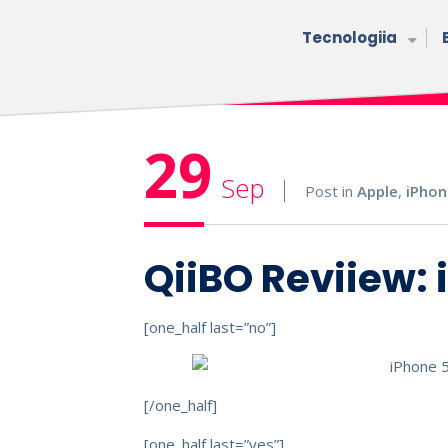
Tecnologiia
29
Sep
Post in
Apple
,
iPhon
QiiBO Reviiew: 
[one_half last=”no”]
[/one_half]
[one_half last=”yes”]