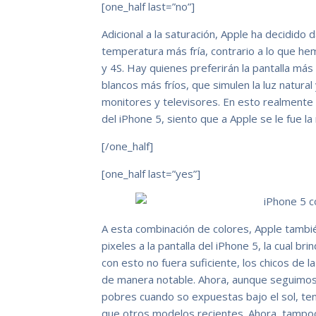
[one_half last=”no”]
Adicional a la saturación, Apple ha decidido 
temperatura más fría, contrario a lo que he
y 4S. Hay quienes preferirán la pantalla má
blancos más fríos, que simulen la luz natural
monitores y televisores. En esto realmente 
del iPhone 5, siento que a Apple se le fue l
[/one_half]
[one_half last=”yes”]
A esta combinación de colores, Apple tamb
pixeles a la pantalla del iPhone 5, la cual br
con esto no fuera suficiente, los chicos de l
de manera notable. Ahora, aunque seguimos
pobres cuando so expuestas bajo el sol, te
que otros modelos recientes. Ahora, tampoc