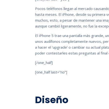
Pocos teléfonos llegan al mercado causando
hasta meses. El iPhone, desde su primera v
muchos, esto, a pesar de mantener una imag
aunque cambió ligeramente, no fue la excepc
El iPhone 5 trae una pantalla más grande, u
unos audífonos completamente nuevos, pero ¿
a hacer el ‘upgrade’ o cambiar su actual pl
poder contestarles estas preguntas al fina
[/one_half]
[one_half last=”no”]
Diseño