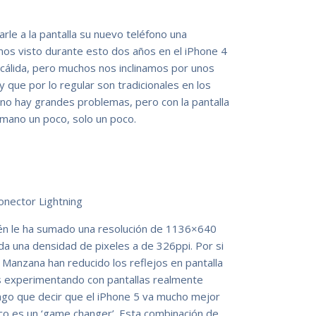
darle a la pantalla su nuevo teléfono una
mos visto durante esto dos años en el iPhone 4
s cálida, pero muchos nos inclinamos por unos
 y que por lo regular son tradicionales en los
no hay grandes problemas, pero con la pantalla
a mano un poco, solo un poco.
ién le ha sumado una resolución de 1136×640
inda una densidad de pixeles a de 326ppi. Por si
a Manzana han reducido los reflejos en pantalla
 experimentando con pantallas realmente
ngo que decir que el iPhone 5 va mucho mejor
o es un ‘game changer’. Esta combinación de