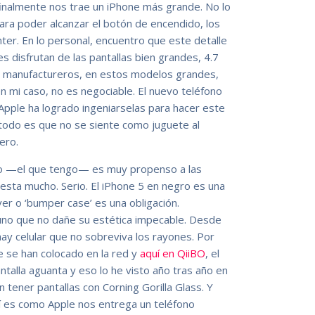
finalmente nos trae un iPhone más grande. No lo
ara poder alcanzar el botón de encendido, los
nter. En lo personal, encuentro que este detalle
 disfrutan de las pantallas bien grandes, 4.7
s manufactureros, en estos modelos grandes,
 en mi caso, no es negociable. El nuevo teléfono
Apple ha logrado ingeniarselas para hacer este
 todo es que no se siente como juguete al
ero.
ro —el que tengo— es muy propenso a las
sta mucho. Serio. El iPhone 5 en negro es una
er o ‘bumper case’ es una obligación.
no que no dañe su estética impecable. Desde
ay celular que no sobreviva los rayones. Por
e se han colocado en la red y
aquí en QiiBO
, el
talla aguanta y eso lo he visto año tras año en
 tener pantallas con Corning Gorilla Glass. Y
sí es como Apple nos entrega un teléfono