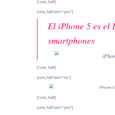
[/one_half]
[one_half last=”yes”]
El iPhone 5 es el 
smartphones
[/one_half]
[one_half last=”no”]
[/one_half]
[one_half last=”yes”]