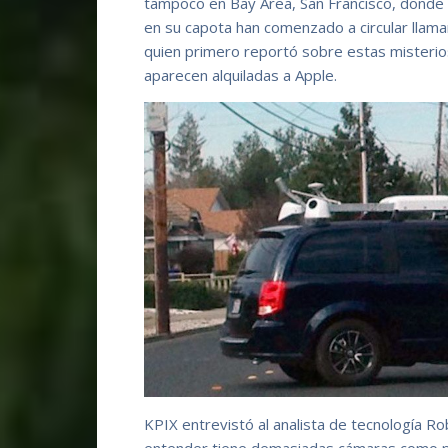
tampoco en Bay Area, San Francisco, donde 
en su capota han comenzado a circular llama
quien primero reportó sobre estas misterios
aparecen alquiladas a Apple.
KPIX entrevistó al analista de tecnología R