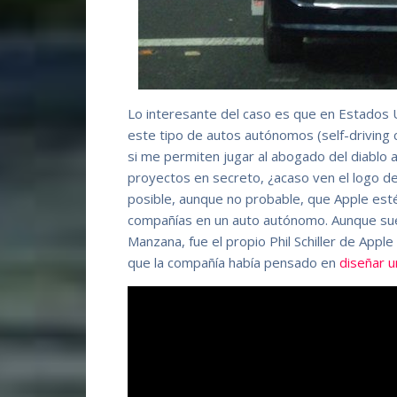
Lo interesante del caso es que en Estados U
este tipo de autos autónomos (self-driving c
si me permiten jugar al abogado del diablo 
proyectos en secreto, ¿acaso ven el logo d
posible, aunque no probable, que Apple est
compañías en un auto autónomo. Aunque suen
Manzana, fue el propio Phil Schiller de Appl
que la compañía había pensado en
diseñar u