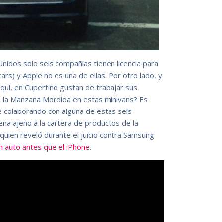
nidos solo seis compañías tienen licencia para
ars) y Apple no es una de ellas. Por otro lado, y
aquí, en Cupertino gustan de trabajar sus
e la Manzana Mordida en estas minivans? Es
é colaborando con alguna de estas seis
a ajeno a la cartera de productos de la
e quien reveló durante el juicio contra Samsung
n auto antes que el iPhone
.