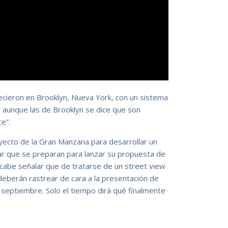
cieron en Brooklyn, Nueva York, con un sistema
, aunque las de Brooklyn se dice que son
e”.
ecto de la Gran Manzana para desarrollar un
ar que se preparan para lanzar su propuesta de
cabe señalar que de tratarse de un street view
deberán rastrear de cara a la presentación de
n septiembre. Solo el tiempo dirá qué finalmente