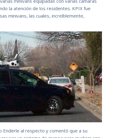
varias minivans equipadas con varias cámaras
ndo la atención de los residentes. KPIX fue
as minivans, las cuales, increíblemente,
ob Enderle al respecto y comentó que a su