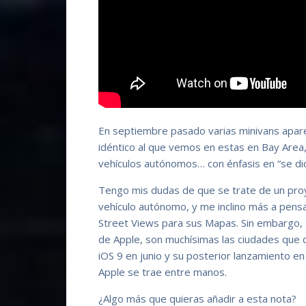
En septiembre pasado varias minivans apare
idéntico al que vemos en estas en Bay Area
vehículos autónomos… con énfasis en “se dic
Tengo mis dudas de que se trate de un proy
vehículo autónomo, y me inclino más a pens
Street Views para sus Mapas. Sin embargo, 
de Apple, son muchísimas las ciudades que 
iOS 9 en junio y su posterior lanzamiento e
Apple se trae entre manos.
¿Algo más que quieras añadir a esta nota?