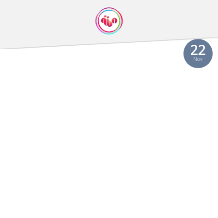
Video
22
Nov