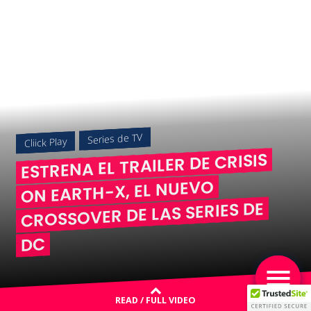
Series de TV
Cliick Play
ESTRENA EL TRAILER DE CRISIS
ON EARTH-X, EL NUEVO
CROSSOVER DE LAS SERIES DE
DC
READ / FULL VIDEO