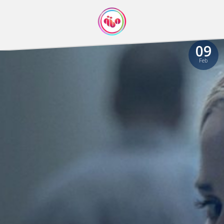
09
Feb