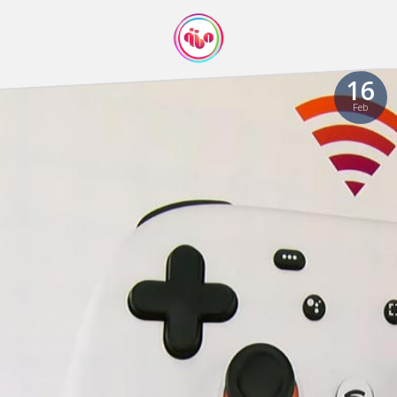
16
Feb