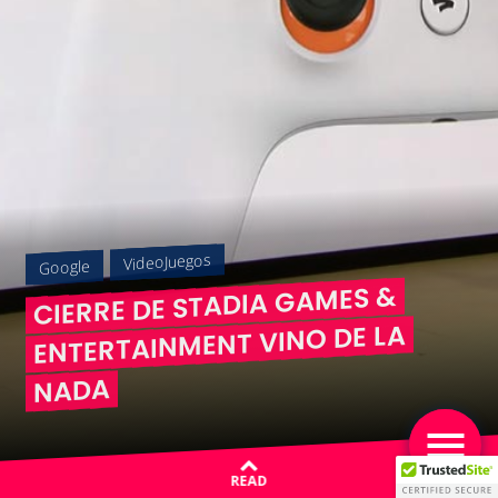
VideoJuegos
Google
CIERRE DE STADIA GAMES &
ENTERTAINMENT VINO DE LA
NADA
READ