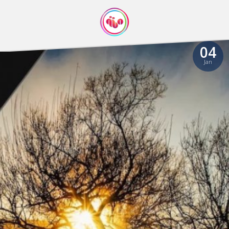
04
Jan