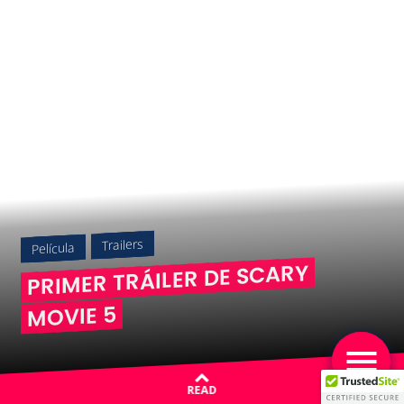
Trailers
Película
PRIMER TRÁILER DE SCARY
MOVIE 5
READ