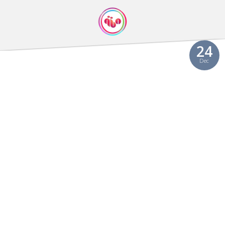
24
Dec