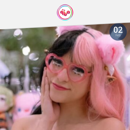
02
Feb