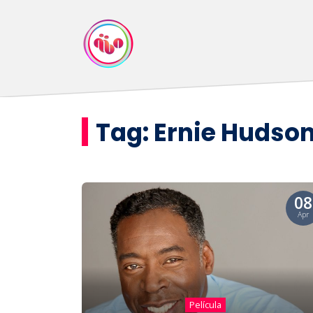
Tag:
Ernie Hudso
08
Apr
Película