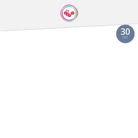
30
Oct