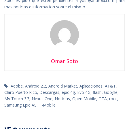
Solo les pido que esten pendientes a yosoyandroid.com para
mas noticias e informacion sobre el mismo.
Omar Soto
Adobe
,
Android 2.2
,
Android Market
,
Aplicaciones
,
AT&T
,
Claro Puerto Rico
,
Descargas
,
epic 4g
,
Evo 4G
,
flash
,
Google
,
My Touch 3G
,
Nexus One
,
Noticias
,
Open Mobile
,
OTA
,
root
,
Samsung Epic 4G
,
T-Mobile