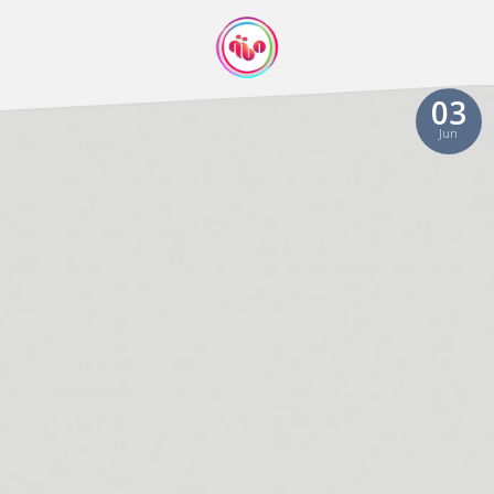
03
Jun