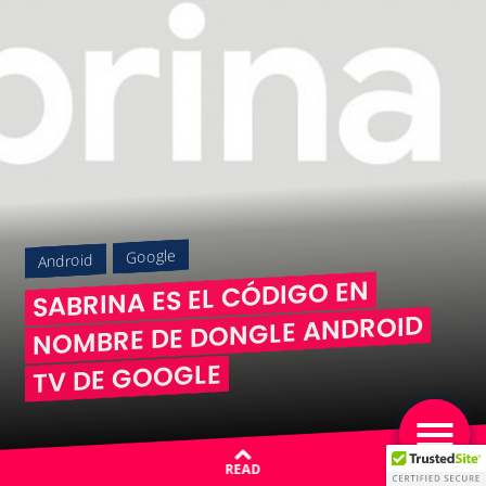
Google
Android
SABRINA ES EL CÓDIGO EN
NOMBRE DE DONGLE ANDROID
TV DE GOOGLE
READ