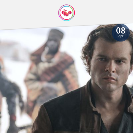
08
Apr