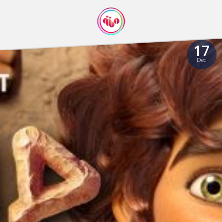
17
Dec