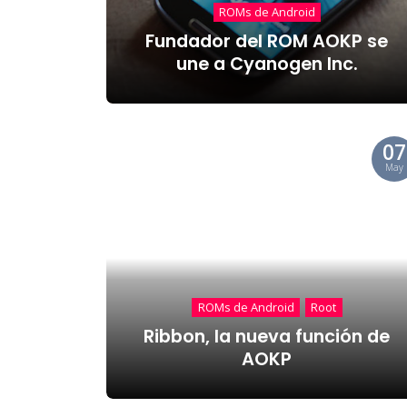
ROMs de Android
Fundador del ROM AOKP se
une a Cyanogen Inc.
07
May
ROMs de Android
Root
Ribbon, la nueva función de
AOKP