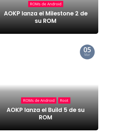
ROMs de Android
AOKP lanza el Milestone 2 de
su ROM
05
Mar
ROMs de Android
Root
AOKP lanza el Build 5 de su
ROM