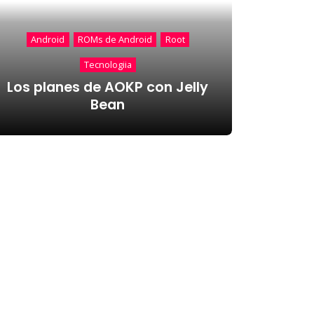
Android
ROMs de Android
Root
Tecnologiia
Los planes de AOKP con Jelly
Bean