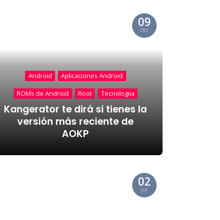
09
Oct
Android
Aplicaciones Android
ROMs de Android
Root
Tecnologiia
Kangerator te dirá si tienes la
versión más reciente de
AOKP
02
Jul