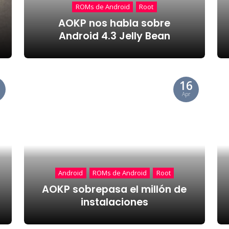
ROMs de Android
Root
AOKP nos habla sobre
Android 4.3 Jelly Bean
16
Apr
Android
ROMs de Android
Root
AOKP sobrepasa el millón de
instalaciones