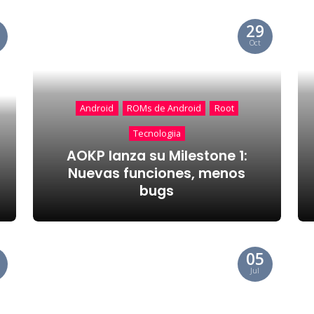
29
Oct
Android
ROMs de Android
Root
Tecnologiia
AOKP lanza su Milestone 1:
Nuevas funciones, menos
bugs
05
Jul