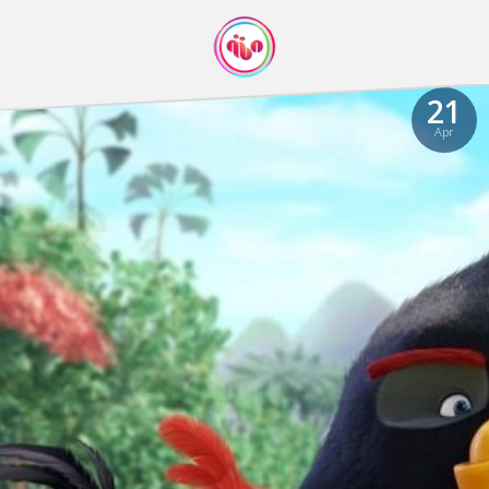
21
Apr