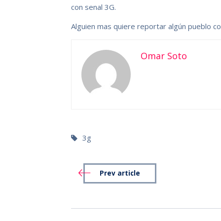
con senal 3G.
Alguien mas quiere reportar algún pueblo c
Omar Soto
3g
Prev article