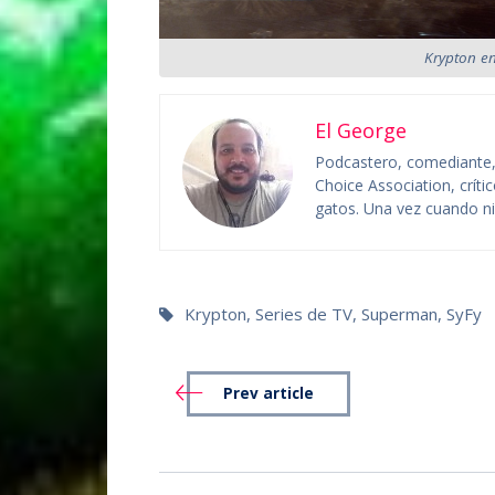
Krypton en
El George
Podcastero, comediante, c
Choice Association, crít
gatos. Una vez cuando niñ
Krypton
,
Series de TV
,
Superman
,
SyFy
Prev article