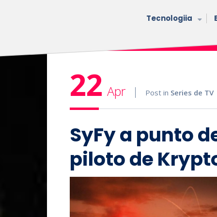
Tecnologiia
22
Apr
Post in
Series de TV
SyFy a punto d
piloto de Krypt