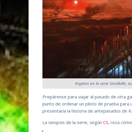
Krypton en la serie Smallville, 
Prepárense para viajar al pasado de otra ga
punto de ordenar un piloto de prueba para u
presentaría la historia de antepasados de K
La sinopsis de la serie, según
CS
, reza como 