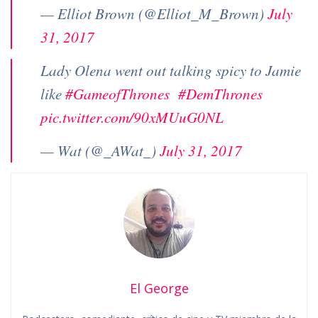
— Elliot Brown (@Elliot_M_Brown)
July
31, 2017
Lady Olena went out talking spicy to Jamie
like
#GameofThrones
#DemThrones
pic.twitter.com/90xMUuG0NL
— Wat (@_AWat_)
July 31, 2017
El George