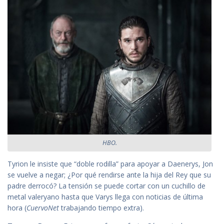
HBO.
Tyrion le insiste que “doble rodilla” para apoyar a Daenerys, Jon
se vuelve a negar; ¿Por qué rendirse ante la hija del Rey que su
padre derrocó? La tensión se puede cortar con un cuchillo de
metal valeryano hasta que Varys llega con noticias de última
hora (
CuervoNet
trabajando tiempo extra).