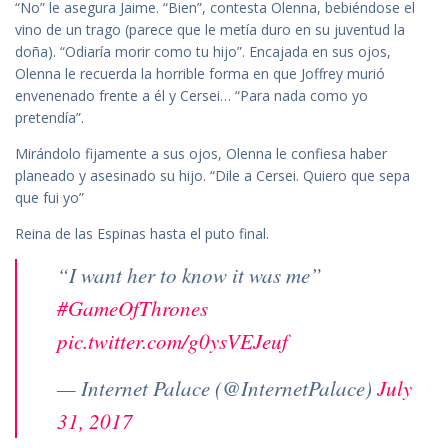
“No” le asegura Jaime. “Bien”, contesta Olenna, bebiéndose el
vino de un trago (parece que le metía duro en su juventud la
doña). “Odiaría morir como tu hijo”. Encajada en sus ojos,
Olenna le recuerda la horrible forma en que Joffrey murió
envenenado frente a él y Cersei… “Para nada como yo
pretendía”.
Mirándolo fijamente a sus ojos, Olenna le confiesa haber
planeado y asesinado su hijo. “Dile a Cersei. Quiero que sepa
que fui yo”
Reina de las Espinas hasta el puto final.
“I want her to know it was me”
#GameOfThrones
pic.twitter.com/g0ysVEJeuf
— Internet Palace (@InternetPalace)
July
31, 2017