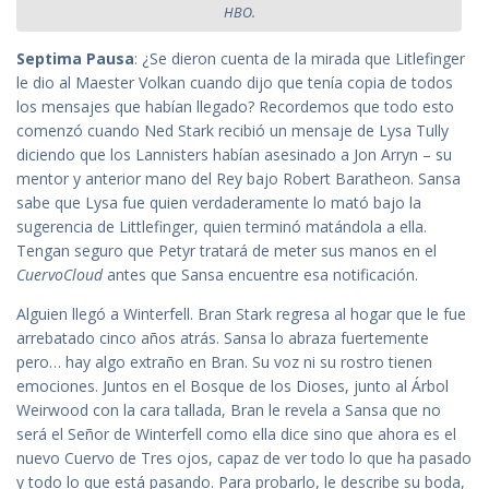
HBO.
Septima Pausa
: ¿Se dieron cuenta de la mirada que Litlefinger
le dio al Maester Volkan cuando dijo que tenía copia de todos
los mensajes que habían llegado? Recordemos que todo esto
comenzó cuando Ned Stark recibió un mensaje de Lysa Tully
diciendo que los Lannisters habían asesinado a Jon Arryn – su
mentor y anterior mano del Rey bajo Robert Baratheon. Sansa
sabe que Lysa fue quien verdaderamente lo mató bajo la
sugerencia de Littlefinger, quien terminó matándola a ella.
Tengan seguro que Petyr tratará de meter sus manos en el
CuervoCloud
antes que Sansa encuentre esa notificación.
Alguien llegó a Winterfell. Bran Stark regresa al hogar que le fue
arrebatado cinco años atrás. Sansa lo abraza fuertemente
pero… hay algo extraño en Bran. Su voz ni su rostro tienen
emociones. Juntos en el Bosque de los Dioses, junto al Árbol
Weirwood con la cara tallada, Bran le revela a Sansa que no
será el Señor de Winterfell como ella dice sino que ahora es el
nuevo Cuervo de Tres ojos, capaz de ver todo lo que ha pasado
y todo lo que está pasando. Para probarlo, le describe su boda,