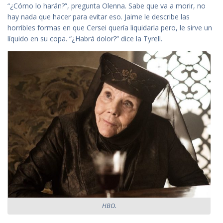
“¿Cómo lo harán?”, pregunta Olenna. Sabe que va a morir, no
hay nada que hacer para evitar eso. Jaime le describe las
horribles formas en que Cersei quería liquidarla pero, le sirve un
líquido en su copa. “¿Habrá dolor?” dice la Tyrell.
HBO.