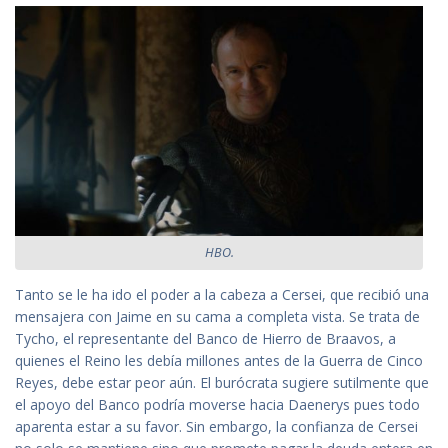
HBO.
Tanto se le ha ido el poder a la cabeza a Cersei, que recibió una
mensajera con Jaime en su cama a completa vista. Se trata de
Tycho, el representante del Banco de Hierro de Braavos, a
quienes el Reino les debía millones antes de la Guerra de Cinco
Reyes, debe estar peor aún. El burócrata sugiere sutilmente que
el apoyo del Banco podría moverse hacia Daenerys pues todo
aparenta estar a su favor. Sin embargo, la confianza de Cersei