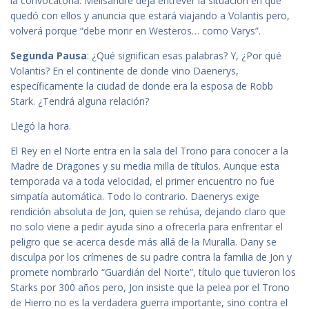
la convocatoria. Melisandre deja entrever la situación en que
quedó con ellos y anuncia que estará viajando a Volantis pero,
volverá porque “debe morir en Westeros… como Varys”.
Segunda Pausa
: ¿Qué significan esas palabras? Y, ¿Por qué
Volantis? En el continente de donde vino Daenerys,
específicamente la ciudad de donde era la esposa de Robb
Stark. ¿Tendrá alguna relación?
Llegó la hora.
El Rey en el Norte entra en la sala del Trono para conocer a la
Madre de Dragones y su media milla de títulos. Aunque esta
temporada va a toda velocidad, el primer encuentro no fue
simpatía automática. Todo lo contrario. Daenerys exige
rendición absoluta de Jon, quien se rehúsa, dejando claro que
no solo viene a pedir ayuda sino a ofrecerla para enfrentar el
peligro que se acerca desde más allá de la Muralla. Dany se
disculpa por los crímenes de su padre contra la familia de Jon y
promete nombrarlo “Guardián del Norte”, título que tuvieron los
Starks por 300 años pero, Jon insiste que la pelea por el Trono
de Hierro no es la verdadera guerra importante, sino contra el