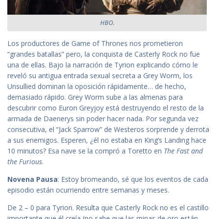
HBO.
Los productores de Game of Thrones nos prometieron
“grandes batallas” pero, la conquista de Casterly Rock no fue
una de ellas. Bajo la narración de Tyrion explicando cómo le
reveló su antigua entrada sexual secreta a Grey Worm, los
Unsullied dominan la oposición rápidamente… de hecho,
demasiado rápido. Grey Worm sube a las almenas para
descubrir como Euron Greyjoy está destruyendo el resto de la
armada de Daenerys sin poder hacer nada. Por segunda vez
consecutiva, el “Jack Sparrow” de Westeros sorprende y derrota
a sus enemigos. Esperen, ¿él no estaba en King’s Landing hace
10 minutos? Esa nave se la compró a Toretto en
The Fast and
the Furious
.
Novena Pausa
: Estoy bromeando, sé que los eventos de cada
episodio están ocurriendo entre semanas y meses.
De 2 – 0 para Tyrion. Resulta que Casterly Rock no es el castillo
importante que él creía (no sabe que las minas de oro están