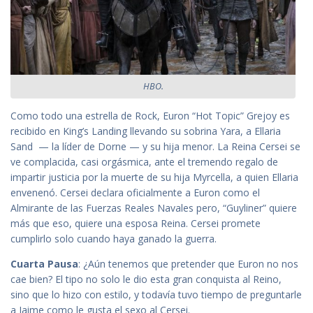
HBO.
Como todo una estrella de Rock, Euron “Hot Topic” Grejoy es
recibido en King’s Landing llevando su sobrina Yara, a Ellaria
Sand — la líder de Dorne — y su hija menor. La Reina Cersei se
ve complacida, casi orgásmica, ante el tremendo regalo de
impartir justicia por la muerte de su hija Myrcella, a quien Ellaria
envenenó. Cersei declara oficialmente a Euron como el
Almirante de las Fuerzas Reales Navales pero, “Guyliner” quiere
más que eso, quiere una esposa Reina. Cersei promete
cumplirlo solo cuando haya ganado la guerra.
Cuarta Pausa
: ¿Aún tenemos que pretender que Euron no nos
cae bien? El tipo no solo le dio esta gran conquista al Reino,
sino que lo hizo con estilo, y todavía tuvo tiempo de preguntarle
a Jaime como le gusta el sexo al Cersei.