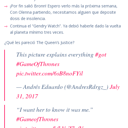
¡Por fin salió Bronn! Espero verlo más la próxima semana,
Con Olenna partiendo, necesitamos alguien que deposite
dosis de insolencia.
Continua el “Gendry Watch”. Ya debió haberle dado la vuelta
al planeta mínimo tres veces.
¿Qué les pareció The Queen’s Justice?
This picture explains everything
#got
#GameOfThrones
pic.twitter.com/6sB8noFYil
— Andrés Eduardo (@AndresRdrgz_)
July
31, 2017
“I want her to know it was me.”
#GameofThrones