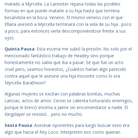
matado a Myrcella. La Lannister repasa todas las posibles
formas en que puede matarle a su hija hasta que termina
besándola en la boca. Veneno. El mismo veneno con el que
Ellaria asesinó a Myrcella terminará con la vida de su hija…poco
a poco, para entonces verla descomponiéndose frente a sus
ojos.
Quinta Pausa
: Esta escena me subió la presión. No solo por el
mencionado fantástico trabajo de Headey sino porque
honestamente no sabía qué iba a pasar. Sé que fue un acto
cruel pero, seamos honestos, ¿Cuántos harían algo parecido
contra aquel que le asesine una hija inocente como lo era
Myrcella Baratheon?
Algunas mujeres se excitan con palabras bonitas, muchas
caricias, actos de amor. Cersei se calienta torturando enemigos,
porque le brincó encima a Jaime sin encomendarse a nadie. El
Kingslayer se resistió… pero no mucho.
Sexta Pausa
: Asesinar oponentes para luego buscar sexo era
algo que hacia el Rey Loco. Interpreten eso como quieran.