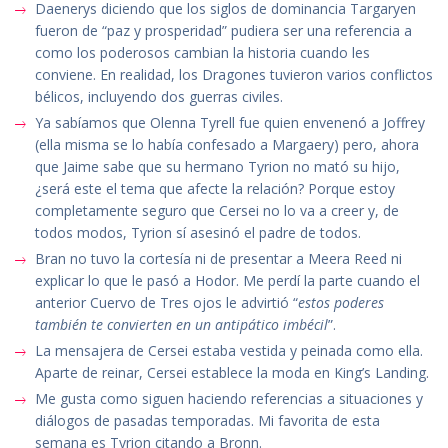
Daenerys diciendo que los siglos de dominancia Targaryen
fueron de “paz y prosperidad” pudiera ser una referencia a
como los poderosos cambian la historia cuando les
conviene. En realidad, los Dragones tuvieron varios conflictos
bélicos, incluyendo dos guerras civiles.
Ya sabíamos que Olenna Tyrell fue quien envenenó a Joffrey
(ella misma se lo había confesado a Margaery) pero, ahora
que Jaime sabe que su hermano Tyrion no mató su hijo,
¿será este el tema que afecte la relación? Porque estoy
completamente seguro que Cersei no lo va a creer y, de
todos modos, Tyrion sí asesinó el padre de todos.
Bran no tuvo la cortesía ni de presentar a Meera Reed ni
explicar lo que le pasó a Hodor. Me perdí la parte cuando el
anterior Cuervo de Tres ojos le advirtió “
estos poderes
también te convierten en un antipático imbécil
”.
La mensajera de Cersei estaba vestida y peinada como ella.
Aparte de reinar, Cersei establece la moda en King’s Landing.
Me gusta como siguen haciendo referencias a situaciones y
diálogos de pasadas temporadas. Mi favorita de esta
semana es Tyrion citando a Bronn.