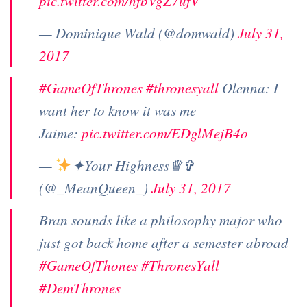
pic.twitter.com/hfbVgZ7ufV
— Dominique Wald (@domwald)
July 31,
2017
#GameOfThrones
#thronesyall
Olenna: I
want her to know it was me
Jaime:
pic.twitter.com/EDglMejB4o
—
✦Your Highness♛✞
(@_MeanQueen_)
July 31, 2017
Bran sounds like a philosophy major who
just got back home after a semester abroad
#GameOfThones
#ThronesYall
#DemThrones