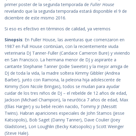
primer poster de la segunda temporada de
Fuller House
revelando que la segunda temporada estará disponible el 9 de
diciembre de este mismo 2016.
Si eso es efectivo en términos de calidad, ya veremos
Sinopsis
: En Fuller House, las aventuras que comenzaron en
1987 en Full House continúan, con la recientemente viuda
veterinaria DJ Tanner-Fuller (Candace Cameron Bure) y viviendo
en San Francisco. La hermana menor de DJ y aspirante a
cantante Stephanie Tanner (Jodie Sweetin) y la mejor amiga de
DJ de toda la vida, la madre soltera Kimmy Gibbler (Andrea
Barber), junto con Ramona, la peleona hija adolescente de
Kimmy (Soni Nicole Bringas), todos se mudan para ayudar
cuidar de los tres niños de DJ – el rebelde de 12 años de edad,
Jackson (Michael Champion), la neurótica 7 años de edad, Max
(Elías Harger) y su bebé recién nacido, Tommy Jr (Messitt
Twins). Habran apariciones especiales de John Stamos (Jesse
Katsopolis), Bob Saget (Danny Tanner), Dave Coulier (Joey
Gladstone), Lori Loughlin (Becky Katsopolis) y Scott Weinger
(Steve Hale).