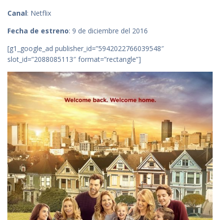
Canal
: Netflix
Fecha de estreno
: 9 de diciembre del 2016
[g1_google_ad publisher_id=”5942022766039548″
slot_id=”2088085113″ format=”rectangle”]