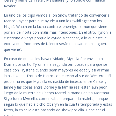
Cersei y Jaime Lannister, Melisandre, y Jon Snow con Mance
Rayder.
En uno de los clips vemos a Jon Snow tratando de convencer a
Mance Rayder para que ayude a unir los “wildlings” con los
Night’s Watch en la lucha contra el enemigo común que viene
por ahí del norte con malísimas intenciones. En el otro, Tyrion le
cuestiona a Varys porque le ayudo a escapar, a lo que este le
explica que “hombres de talento serán necesarios en la guerra
que viene”.
En caso de que se les haya olvidado, Mycella fue enviada a
Dorne por su tío Tyron en la segunda temporada para que se
case con Trystane cuando sean mayores de edad y así afirmar
la alianza del Trono de Hierro con el reino al sur de Westeros. El
problema es que Myrcella es nacida de incesto entre Cersei y
Jaime y las cosas entre Dorne y la familia real están aún peor
luego de la muerte de Oberyn Martell a manos de “la Montaña”.
Si yo fuera Myrcella, comenzaba a preparar la maleta, aunque
según lo que había dicho Oberyn en la cuarta temporada y estas
fotos, la chica la esta pasando de show por allá. Debe ser el
clima.