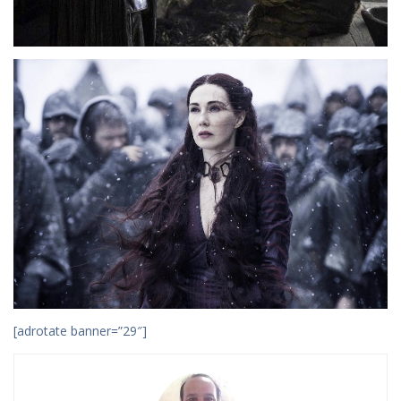
[adrotate banner=”29″]