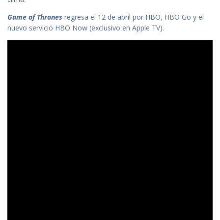
Game of Thrones
regresa el 12 de abril por HBO, HBO Go y el
nuevo servicio HBO Now (exclusivo en Apple TV).