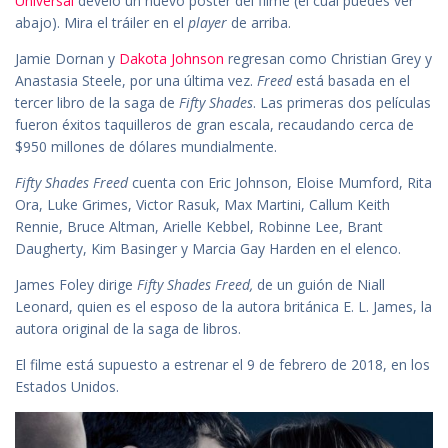
Universal
develó un nuevo póster del filme (el cual puedes ver
abajo). Mira el tráiler en el
player
de arriba.
Jamie Dornan y
Dakota Johnson
regresan como Christian Grey y
Anastasia Steele, por una última vez.
Freed
está basada en el
tercer libro de la saga de
Fifty Shades
. Las primeras dos películas
fueron éxitos taquilleros de gran escala, recaudando cerca de
$950 millones de dólares mundialmente.
Fifty Shades Freed
cuenta con Eric Johnson, Eloise Mumford, Rita
Ora, Luke Grimes, Victor Rasuk, Max Martini, Callum Keith
Rennie, Bruce Altman, Arielle Kebbel, Robinne Lee, Brant
Daugherty, Kim Basinger y Marcia Gay Harden en el elenco.
James Foley dirige
Fifty Shades Freed,
de un guión de Niall
Leonard, quien es el esposo de la autora británica E. L. James, la
autora original de la saga de libros.
El filme está supuesto a estrenar el 9 de febrero de 2018, en los
Estados Unidos.