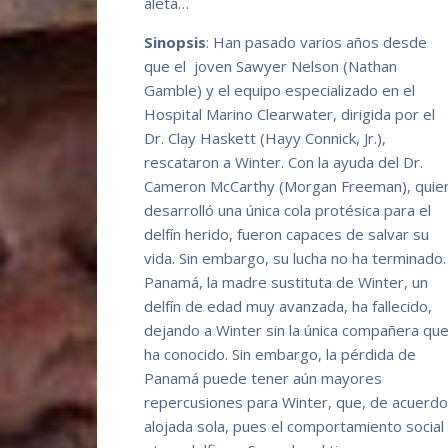
aleta…
Sinopsis
: Han pasado varios años desde
que el joven Sawyer Nelson (Nathan
Gamble) y el equipo especializado en el
Hospital Marino Clearwater, dirigida por el
Dr. Clay Haskett (Hayy Connick, Jr.),
rescataron a Winter. Con la ayuda del Dr.
Cameron McCarthy (Morgan Freeman), quie
desarrolló una única cola protésica para el
delfín herido, fueron capaces de salvar su
vida. Sin embargo, su lucha no ha terminado.
Panamá, la madre sustituta de Winter, un
delfín de edad muy avanzada, ha fallecido,
dejando a Winter sin la única compañera qu
ha conocido. Sin embargo, la pérdida de
Panamá puede tener aún mayores
repercusiones para Winter, que, de acuerdo
alojada sola, pues el comportamiento social