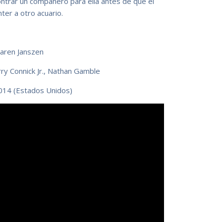
ontrar un compañero para ella antes de que el
er a otro acuario.
Karen Janszen
ry Connick Jr., Nathan Gamble
2014 (Estados Unidos)