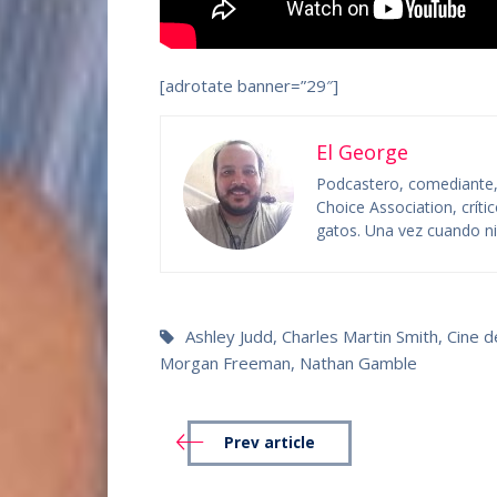
[adrotate banner=”29″]
El George
Podcastero, comediante, c
Choice Association, crít
gatos. Una vez cuando niñ
Ashley Judd
,
Charles Martin Smith
,
Cine 
Morgan Freeman
,
Nathan Gamble
Prev article