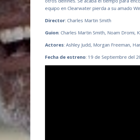
otros delfines. Se acaba el tiempo para enc
equipo en Clearwater pierda a su amado Wint
Director
: Charles Martin Smith
Guion
: Charles Martin Smith, Noam Dromi, 
Actores
: Ashley Judd, Morgan Freeman, Har
Fecha de estreno
: 19 de Septiembre del 