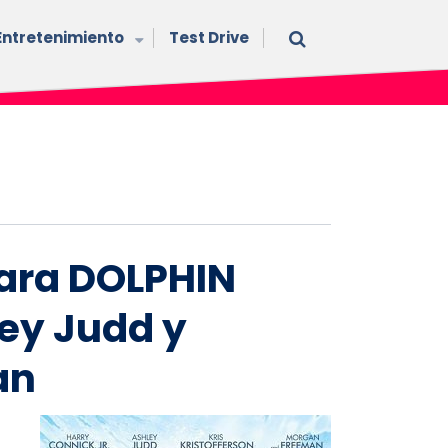
Entretenimiento
Test Drive
para DOLPHIN
ley Judd y
an