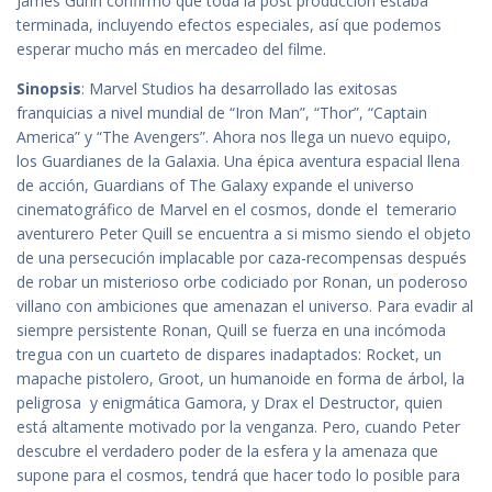
James Gunn confirmó que toda la post producción estaba
terminada, incluyendo efectos especiales, así que podemos
esperar mucho más en mercadeo del filme.
Sinopsis
: Marvel Studios ha desarrollado las exitosas
franquicias a nivel mundial de “Iron Man”, “Thor”, “Captain
America” y “The Avengers”. Ahora nos llega un nuevo equipo,
los Guardianes de la Galaxia. Una épica aventura espacial llena
de acción, Guardians of The Galaxy expande el universo
cinematográfico de Marvel en el cosmos, donde el temerario
aventurero Peter Quill se encuentra a si mismo siendo el objeto
de una persecución implacable por caza-recompensas después
de robar un misterioso orbe codiciado por Ronan, un poderoso
villano con ambiciones que amenazan el universo. Para evadir al
siempre persistente Ronan, Quill se fuerza en una incómoda
tregua con un cuarteto de dispares inadaptados: Rocket, un
mapache pistolero, Groot, un humanoide en forma de árbol, la
peligrosa y enigmática Gamora, y Drax el Destructor, quien
está altamente motivado por la venganza. Pero, cuando Peter
descubre el verdadero poder de la esfera y la amenaza que
supone para el cosmos, tendrá que hacer todo lo posible para