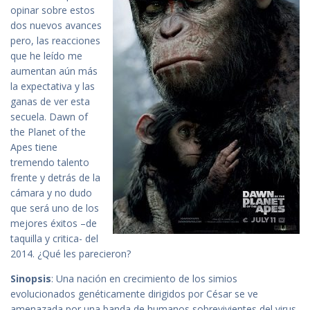
opinar sobre estos
dos nuevos avances
pero, las reacciones
que he leído me
aumentan aún más
la expectativa y las
ganas de ver esta
secuela. Dawn of
the Planet of the
Apes tiene
tremendo talento
frente y detrás de la
cámara y no dudo
que será uno de los
mejores éxitos –de
taquilla y critica- del
2014. ¿Qué les parecieron?
Sinopsis
: Una nación en crecimiento de los simios
evolucionados genéticamente dirigidos por César se ve
amenazada por una banda de humanos sobrevivientes del virus