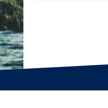
© 2026 QiiBO