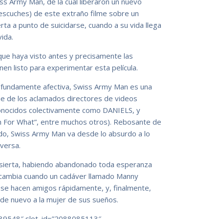
ss Army Man, de la cual liberaron un nuevo
y escuches) de este extraño filme sobre un
ta a punto de suicidarse, cuando a su vida llega
ida.
ue haya visto antes y precisamente las
n listo para experimentar esta película.
ofundamente afectiva, Swiss Army Man es una
ne de los aclamados directores de videos
conocidos colectivamente como DANIELS, y
n For What”, entre muchos otros). Rebosante de
nido, Swiss Army Man va desde lo absurdo a lo
eversa.
esierta, habiendo abandonado toda esperanza
o cambia cuando un cadáver llamado Manny
dos se hacen amigos rápidamente, y, finalmente,
k de nuevo a la mujer de sus sueños.
39548″ slot_id=”2088085113″