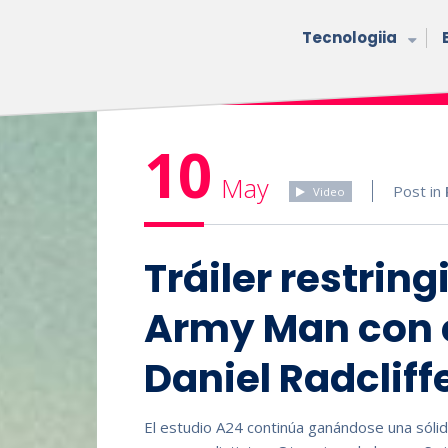
Tecnologiia
10
May
Post in
Video
Tráiler restrin
Army Man con e
Daniel Radcliff
El estudio A24 continúa ganándose una sóli