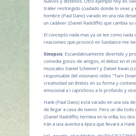
nuevos y distintos. Otro ejemplo hoy es Swi
tráiler restringido (cuidado donde lo veas 
hombre (Paul Dano) varado en una isla desier
un cadáver (Daviel Radcliffe) que cambia su v
El concepto nada mas ya se lee como nada q
reacciones que provocó en Sundance me tiene
Sinopsis
: Escandalosamente divertido y pr
comedia gonzo de amigos, el debut en el ci
musicales Daniel Scheinert y Daniel Kwan (
responsable del visionario vídeo “Turn Dow
creatividad sin límites en su forma y conte
emocional a l caprichoso a lo profundo y vic
Hank (Paul Dano) está varado en una isla d
de llegar a casa de nuevo. Pero un día tod
(Daniel Radcliffe) termina en la orilla; los 
irán a una aventura épica que llevará a Han
[g1_google_ad publisher_id=”59420227660