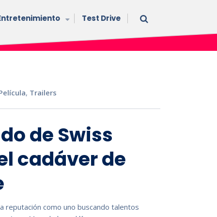
Entretenimiento
Test Drive
Película
,
Trailers
gido de Swiss
l cadáver de
e
da reputación como uno buscando talentos