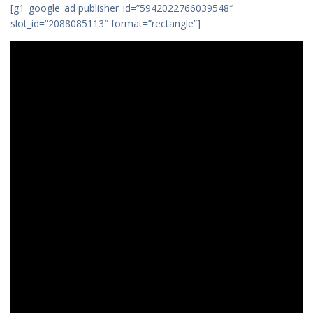
[g1_google_ad publisher_id=”5942022766039548″
slot_id=”2088085113″ format=”rectangle”]