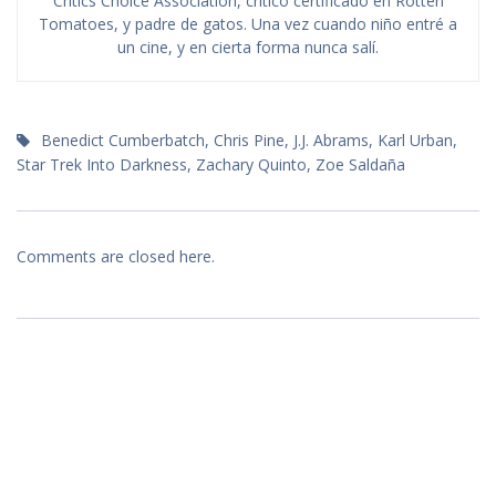
Critics Choice Association, crítico certificado en Rotten
Tomatoes, y padre de gatos. Una vez cuando niño entré a
un cine, y en cierta forma nunca salí.
Benedict Cumberbatch
,
Chris Pine
,
J.J. Abrams
,
Karl Urban
,
Star Trek Into Darkness
,
Zachary Quinto
,
Zoe Saldaña
Comments are closed here.