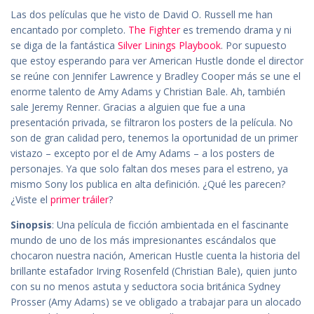
Las dos películas que he visto de David O. Russell me han
encantado por completo.
The Fighter
es tremendo drama y ni
se diga de la fantástica
Silver Linings Playbook
. Por supuesto
que estoy esperando para ver American Hustle donde el director
se reúne con Jennifer Lawrence y Bradley Cooper más se une el
enorme talento de Amy Adams y Christian Bale. Ah, también
sale Jeremy Renner. Gracias a alguien que fue a una
presentación privada, se filtraron los posters de la película. No
son de gran calidad pero, tenemos la oportunidad de un primer
vistazo – excepto por el de Amy Adams – a los posters de
personajes. Ya que solo faltan dos meses para el estreno, ya
mismo Sony los publica en alta definición. ¿Qué les parecen?
¿Viste el
primer tráiler
?
Sinopsis
: Una película de ficción ambientada en el fascinante
mundo de uno de los más impresionantes escándalos que
chocaron nuestra nación, American Hustle cuenta la historia del
brillante estafador Irving Rosenfeld (Christian Bale), quien junto
con su no menos astuta y seductora socia británica Sydney
Prosser (Amy Adams) se ve obligado a trabajar para un alocado