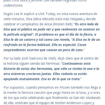
pues Chris Buck y Jennifer Lee también regresan como
codirectores.
Según Lee le explicó a USA Today, en esta nueva aventura de
siete minutos, Elsa (Idina Menzel) está más relajada y decide
celebrar el cumpleaños de Anna (Kristen Bell);
“Es otro lado de
Elsa que el público no pudo ver y que realmente no usamos en
la película original”. El problema es que el día de la fiesta, a
Elsa le da un catarro y tal como Lee revela, “A Elsa no le da un
resfriado en la forma habitual. Ella es especial. Cosas
sorprendentes ocurren que causan un poco de caos.
”
Por su lado Josh Gad (voz de Olaf), dejó claro que el centro de
la historia siguen siendo las hermnas: “
Continuamos esta
historia de estas dos hermanas, que sólo se tenían la uno a la
otra mientras crecieron juntas. Ellas todavía se están
apoyando mutuamente. Eso es de lo que se trata.
”
Por supuesto, cuando pensamos en Frozen también nos llega a
la mente la famosa canción que pego hasta en la luna, y si eres
de los que está celebrando que finalmente se han ido olvidando
de ella, entérate que el equipo de Kristen Anderson-Lopez y