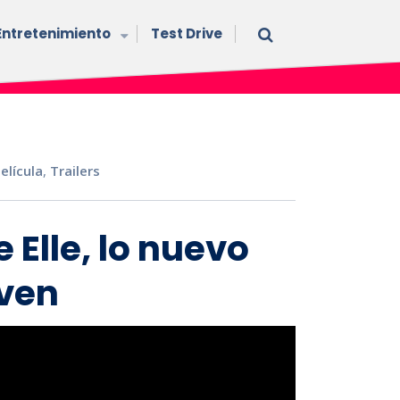
Entretenimiento
Test Drive
elícula
,
Trailers
e Elle, lo nuevo
even