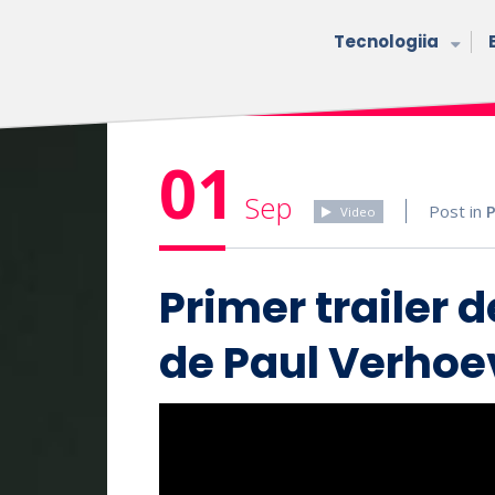
Tecnologiia
01
Sep
Post in
P
Video
Primer trailer d
de Paul Verho