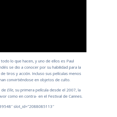
todo lo que hacen, y uno de ellos es Paul
ndés se dio a conocer por su habilidad para la
da de tiros y acción. Incluso sus películas menos
inan convirtiéndose en objetos de culto.
e de
Elle
, su primera película desde el 2007, la
favor como en contra- en el Festival de Cannes.
39548″ slot_id=”2088085113″