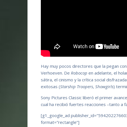
Hay muy pocos directores que la pegan con 
Verhoeven. De
Robocop
en adelante, el hola
sátira, el cinismo y la crítica social disfraza
exitosas (
Starship Troopers
,
Showgirls
) term
Sony Pictures Classic liberó el primer avanc
cual ha recibió fuertes reacciones –tanto a 
[g1_google_ad publisher_id=”59420227660
format=”rectangle”]