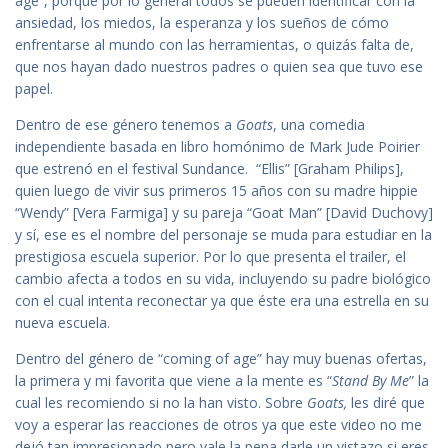
age”, porque por lo general todos se pueden identificar con la
ansiedad, los miedos, la esperanza y los sueños de cómo
enfrentarse al mundo con las herramientas, o quizás falta de,
que nos hayan dado nuestros padres o quien sea que tuvo ese
papel.
Dentro de ese género tenemos a
Goats
, una comedia
independiente basada en libro homónimo de Mark Jude Poirier
que estrenó en el festival Sundance. “Ellis” [Graham Philips],
quien luego de vivir sus primeros 15 años con su madre hippie
“Wendy” [Vera Farmiga] y su pareja “Goat Man” [David Duchovy]
y sí, ese es el nombre del personaje se muda para estudiar en la
prestigiosa escuela superior. Por lo que presenta el trailer, el
cambio afecta a todos en su vida, incluyendo su padre biológico
con el cual intenta reconectar ya que éste era una estrella en su
nueva escuela.
Dentro del género de “coming of age” hay muy buenas ofertas,
la primera y mi favorita que viene a la mente es “
Stand By Me
” la
cual les recomiendo si no la han visto. Sobre
Goats,
les diré que
voy a esperar las reacciones de otros ya que este video no me
dejó tan impresionado pero vale la pena darle un vistazo si eres