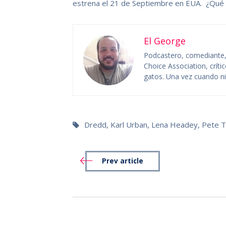
estrena el 21 de Septiembre en EUA. ¿Qué 
El George
Podcastero, comediante, c
Choice Association, crít
gatos. Una vez cuando niñ
Dredd
,
Karl Urban
,
Lena Headey
,
Pete T
Prev article