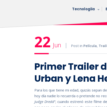
Tecnologiia
22
Jun
Post in
Película
,
Trai
Primer Trailer 
Urban y Lena 
Para los que tiene mi edad, quizás sepan de
hoy día nadie lo recuerda o pretende no rec
Judge Dredd
“; cuando estrenó este filme de