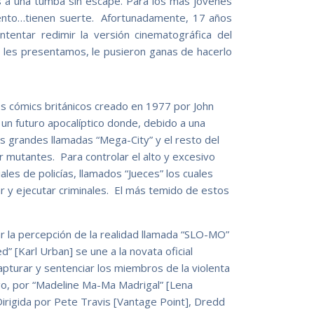
 a una tumba sin escape. Para los más jóvenes
ento…tienen suerte. Afortunadamente, 17 años
tentar redimir la versión cinematográfica del
e les presentamos, le pusieron ganas de hacerlo
s cómics británicos creado en 1977 por John
un futuro apocalíptico donde, debido a una
s grandes llamadas “Mega-City” y el resto del
 mutantes. Para controlar el alto y excesivo
les de policías, llamados “Jueces” los cuales
ar y ejecutar criminales. El más temido de estos
 la percepción de la realidad llamada “SLO-MO”
” [Karl Urban] se une a la novata oficial
apturar y sentenciar los miembros de la violenta
go, por “Madeline Ma-Ma Madrigal” [Lena
irigida por Pete Travis [Vantage Point], Dredd