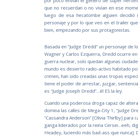
por poco envían el género de súper héroes
que no recuerdan o no vivían en ese mom
luego de esa hecatombe alguien decidió in
personaje y por lo que veo en el trailer qu
bien, empezando por sus protagonistas.
Basada en “Judge Dredd” un personaje de lo
Wagner y Carlos Ezquerra, Dredd ocurre en 
guerra nuclear, solo quedan algunas ciudade
mundo es desierto radio-activo habitado por
crimen, han sido creadas unas tropas especia
tiene el poder de arrestar, juzgar, sentenci
es “Judge Joseph Dredd”…él ES la ley.
Cuando una poderosa droga capaz de alterar
domina las calles de Mega-City 1, “Judge Dred
“Cassandra Anderson” [Olivia Thirlby] para c
ganga liderados por la reina Cersei…eeh, di
Headey, luciendo más bad-ass que nunca]. D