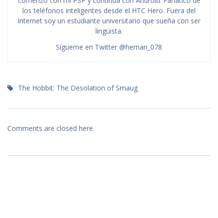
comenzó con mi PSP y continúa con Android. Fanático de
los teléfonos inteligentes desde el HTC Hero. Fuera del
Internet soy un estudiante universitario que sueña con ser
lingüista.
Sígueme en Twitter @hernan_078
The Hobbit: The Desolation of Smaug
Comments are closed here.