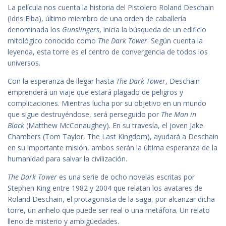
La película nos cuenta la historia del Pistolero Roland Deschain
(Idris Elba), último miembro de una orden de caballería
denominada los
Gunslingers
, inicia la búsqueda de un edificio
mitológico conocido como
The Dark Tower
. Según cuenta la
leyenda, esta torre es el centro de convergencia de todos los
universos.
Con la esperanza de llegar hasta
The Dark Tower
, Deschain
emprenderá un viaje que estará plagado de peligros y
complicaciones. Mientras lucha por su objetivo en un mundo
que sigue destruyéndose, será perseguido por
The Man in
Black
(Matthew McConaughey). En su travesía, el joven Jake
Chambers (Tom Taylor, The Last Kingdom), ayudará a Deschain
en su importante misión, ambos serán la última esperanza de la
humanidad para salvar la civilización.
The Dark Tower
es una serie de ocho novelas escritas por
Stephen King entre 1982 y 2004 que relatan los avatares de
Roland Deschain, el protagonista de la saga, por alcanzar dicha
torre, un anhelo que puede ser real o una metáfora. Un relato
lleno de misterio y ambigüedades.