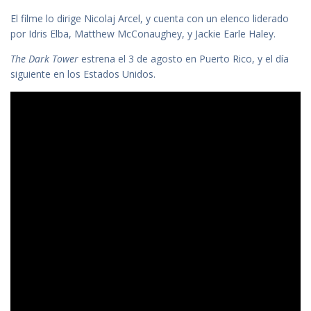
El filme lo dirige Nicolaj Arcel, y cuenta con un elenco liderado
por Idris Elba, Matthew McConaughey, y Jackie Earle Haley.
The Dark Tower
estrena el 3 de agosto en Puerto Rico, y el día
siguiente en los Estados Unidos.