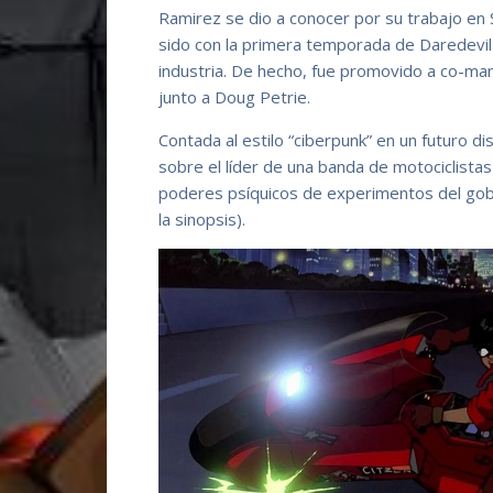
Ramirez se dio a conocer por su trabajo en 
sido con la primera temporada de Daredevil
industria. De hecho, fue promovido a co-ma
junto a Doug Petrie.
Contada al estilo “ciberpunk” en un futuro di
sobre el líder de una banda de motociclista
poderes psíquicos de experimentos del gobie
la sinopsis).