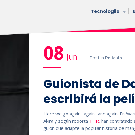
Tecnologiia
08
Jun
Post in
Película
Guionista de D
escribirá la pe
Here we go again…again…and again. En Warne
Akira y según reporta
THR
, han contratado 
guion que adapte la popular historia de man