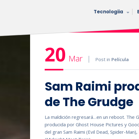
Tecnologiia
20
Mar
Post in
Película
Sam Raimi prod
de The Grudge
La maldición regresará…en un reboot. The Gr
producida por Ghost House Pictures y Good 
del gran Sam Raimi (Evil Dead, Spider-Man), 