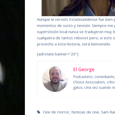
Aunque la versión Estadounidense fue bien 
momentos de susto y tensión. Siempre me pa
superstición local nunca se tradujeron muy 
cualquiera de tantos reboost pero, si esto s
provecho a esta historia, será bienvenido.
[adrotate banner=”29″]
El George
Podcastero, comediante, c
Choice Association, crít
gatos. Una vez cuando niñ
Cine de Horror
,
Noticias de cine
,
Sam Ra