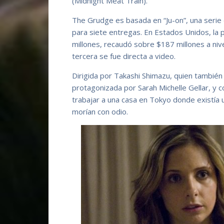
(Midnight Meat Train).
The Grudge es basada en “Ju-on”, una serie 
para siete entregas. En Estados Unidos, la
millones, recaudó sobre $187 millones a nivel
tercera se fue directa a video.
Dirigida por Takashi Shimazu, quien también d
protagonizada por Sarah Michelle Gellar, y c
trabajar a una casa en Tokyo donde existía 
morían con odio.