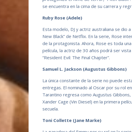
se encuentra en la cima de su carrera y reg
Ruby Rose (Adele)
Esta modelo, DJ y actriz australiana se dio a
New Black” de Netflix. En la serie, Rose inte
de la protagonista. Ahora, Rose es toda una
película, la actriz de 30 años podrá ser vista
“Resident Evil: The Final Chapter”.
Samuel L. Jackson (Augustus Gibbons)
La única constante de la serie no puede est
entregas. El nominado al Oscar por su rol en 
Tarantino regresa como Augustus Gibbons, 
Xander Cage (Vin Diesel) en la primera pelícu
secuela.
Toni Collette (Jane Marke)
La ganadora del Emmy por su rol en la serie