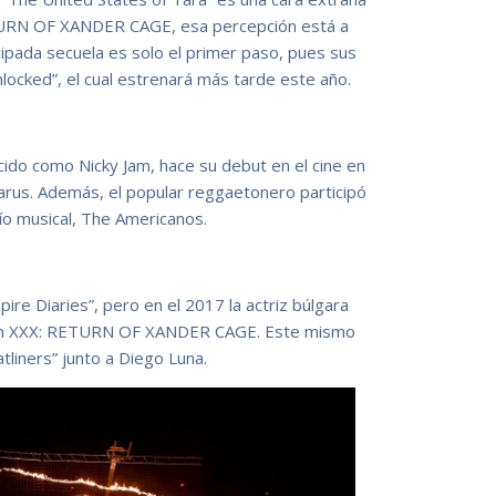
ETURN OF XANDER CAGE, esa percepción está a
icipada secuela es solo el primer paso, pues sus
nlocked”, el cual estrenará más tarde este año.
cido como Nicky Jam, hace su debut en el cine en
zarus. Además, el popular reggaetonero participó
trío musical, The Americanos.
re Diaries”, pero en el 2017 la actriz búlgara
y en XXX: RETURN OF XANDER CAGE. Este mismo
tliners” junto a Diego Luna.