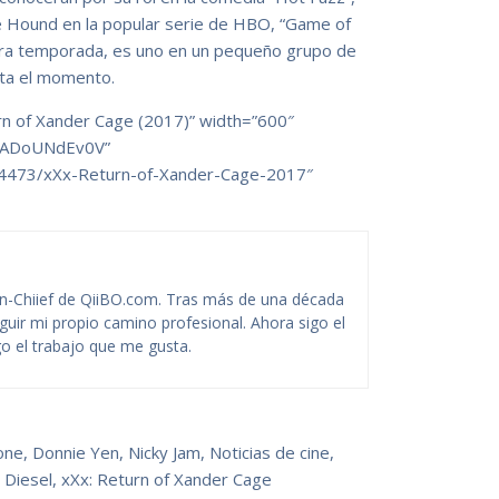
 Hound en la popular serie de HBO, “Game of
era temporada, es uno en un pequeño grupo de
sta el momento.
rn of Xander Cage (2017)” width=”600″
w/lADoUNdEv0V”
424473/xXx-Return-of-Xander-Cage-2017″
-Chiief de QiiBO.com. Tras más de una década
guir mi propio camino profesional. Ahora sigo el
o el trabajo que me gusta.
one
,
Donnie Yen
,
Nicky Jam
,
Noticias de cine
,
n Diesel
,
xXx: Return of Xander Cage