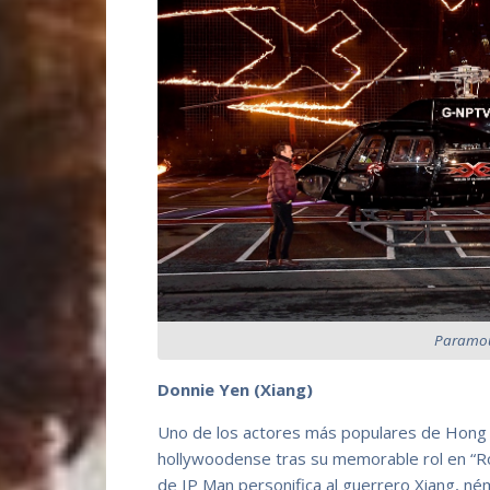
Paramou
Donnie Yen (Xiang)
Uno de los actores más populares de Hong 
hollywoodense tras su memorable rol en “Ro
de IP Man personifica al guerrero Xiang, n