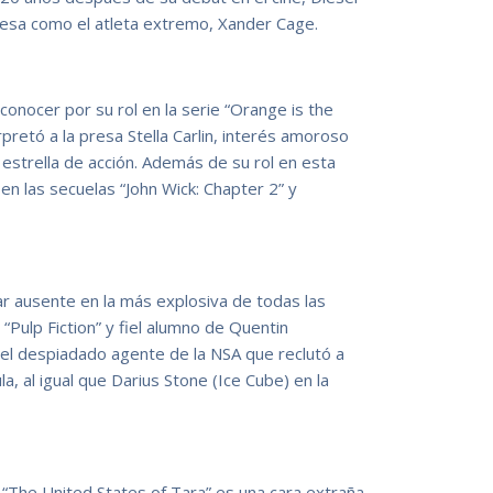
resa como el atleta extremo, Xander Cage.
 conocer por su rol en la serie “Orange is the
rpretó a la presa Stella Carlin, interés amoroso
 estrella de acción. Además de su rol en esta
 en las secuelas “John Wick: Chapter 2” y
ar ausente en la más explosiva de todas las
“Pulp Fiction” y fiel alumno de Quentin
el despiadado agente de la NSA que reclutó a
la, al igual que Darius Stone (Ice Cube) en la
 “The United States of Tara” es una cara extraña