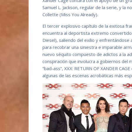
Xander Cage contará con el apoyo de un gru
Samuel L. Jackson, regular de la serie, y la
Collette (Miss You Already).
El tercer explosivo capítulo de la exitosa fr
encuentra al deportista extremo convertido
Diesel), saliendo del exilio y enfrentándose
para recobrar una siniestra e imparable ar
nuevo séquito compuesto de adictos a la ad
conspiración que involucra a gobiernos del m
“bad-ass”, XXX: RETURN OF XANDER CAGE el
algunas de las escenas acrobáticas más espe