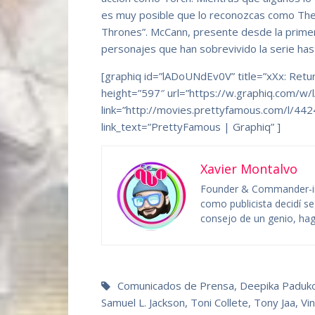
es muy posible que lo reconozcas como The
Thrones”. McCann, presente desde la prim
personajes que han sobrevivido la serie ha
[graphiq id=”lADoUNdEv0V” title=”xXx: Retu
height=”597″ url=”https://w.graphiq.com/
link=”http://movies.prettyfamous.com/l/4
link_text=”PrettyFamous | Graphiq” ]
Xavier Montalvo
Founder & Commander-in
como publicista decidí se
consejo de un genio, hag
Comunicados de Prensa
,
Deepika Paduk
Samuel L. Jackson
,
Toni Collete
,
Tony Jaa
,
Vi