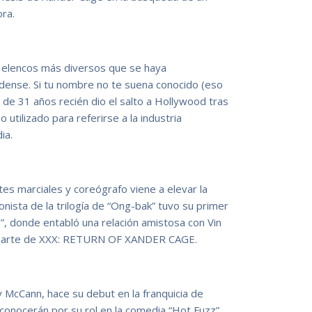
ra.
os elencos más diversos que se haya
dense. Si tu nombre no te suena conocido (eso
 de 31 años recién dio el salto a Hollywood tras
utilizado para referirse a la industria
ia.
tes marciales y coreógrafo viene a elevar la
onista de la trilogía de “Ong-bak” tuvo su primer
7”, donde entabló una relación amistosa con Vin
er parte de XXX: RETURN OF XANDER CAGE.
y McCann, hace su debut en la franquicia de
conocerán por su rol en la comedia “Hot Fuzz”,