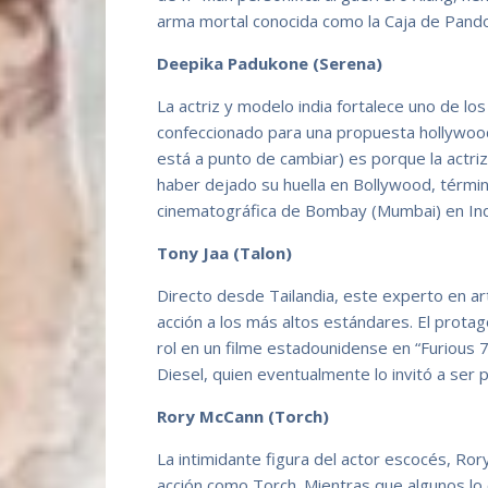
arma mortal conocida como la Caja de Pando
Deepika Padukone (Serena)
La actriz y modelo india fortalece uno de l
confeccionado para una propuesta hollywoo
está a punto de cambiar) es porque la actriz
haber dejado su huella en Bollywood, término 
cinematográfica de Bombay (Mumbai) en Ind
Tony Jaa (Talon)
Directo desde Tailandia, este experto en ar
acción a los más altos estándares. El protag
rol en un filme estadounidense en “Furious 
Diesel, quien eventualmente lo invitó a s
Rory McCann (Torch)
La intimidante figura del actor escocés, Ror
acción como Torch. Mientras que algunos lo 