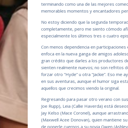
terminando como una de las mejores comedi
memorables momentos y encantadores per
No estoy diciendo que la segunda temporad
completamente, pero me siento cómodo afi
especialmente los últimos tres o cuatro epi
Con menos dependencia en participaciones es
enfoca en la nueva ganga de amigos adolesce
gran crédito que darles a los productores 
sienten realmente nuevos; no son refritos d
forzar otro “Hyde” u otra “Jackie”. Eso me 
en sus aventuras, aunque el humor siga est
aquellos que crecimos viendo la original.
Regresando para pasar otro verano con sus
Joe Rupp), Leia (Callie Haverda) está dese
Jay Kelso (Mace Coronel), aunque arrastran
(Maxwell Acee Donovan), quien mantiene su 
de ponerle cuernos a su novia Gwen (Ashle