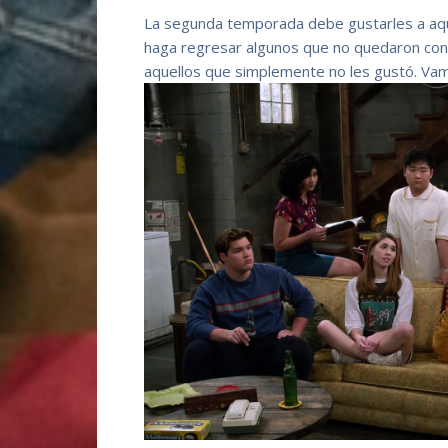
La segunda temporada debe gustarles a aque
haga regresar algunos que no quedaron conv
aquellos que simplemente no les gustó. Vam