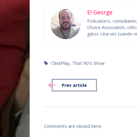
El George
Podcastero, comediante, c
Choice Association, crít
gatos. Una vez cuando niñ
CliickPlay
,
That 90’s Show
Prev article
Comments are closed here.