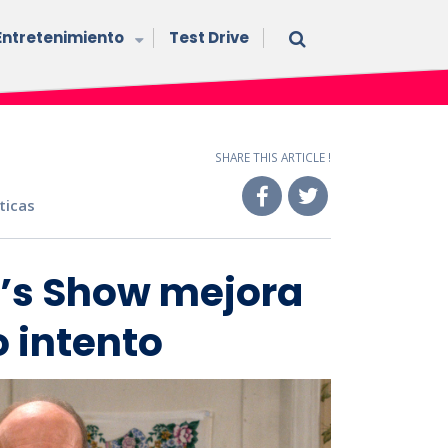
Entretenimiento
Test Drive
SHARE THIS ARTICLE !
íticas
0’s Show mejora
 intento