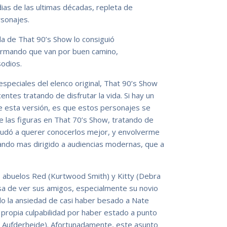
as de las ultimas décadas, repleta de
sonajes.
a de That 90’s Show lo consiguió
rmando que van por buen camino,
sodios.
peciales del elenco original, That 90’s Show
ntes tratando de disfrutar la vida. Si hay un
de esta versión, es que estos personajes se
e las figuras en That 70’s Show, tratando de
ayudó a querer conocerlos mejor, y envolverme
ando mas dirigido a audiencias modernas, que a
 abuelos Red (Kurtwood Smith) y Kitty (Debra
osa de ver sus amigos, especialmente su novio
do la ansiedad de casi haber besado a Nate
propia culpabilidad por haber estado a punto
y Aufderheide). Afortunadamente, este asunto