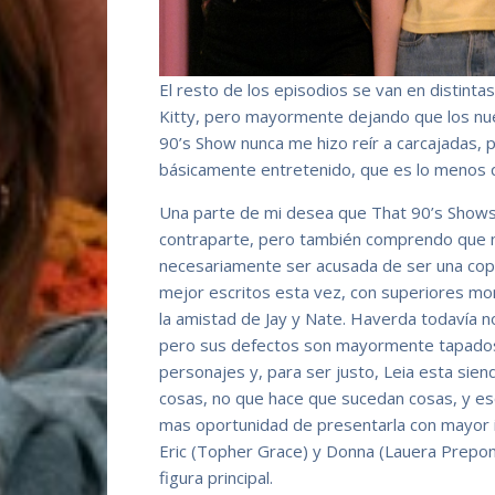
El resto de los episodios se van en distinta
Kitty, pero mayormente dejando que los nue
90’s Show nunca me hizo reír a carcajadas,
básicamente entretenido, que es lo menos qu
Una parte de mi desea que That 90’s Shows 
contraparte, pero también comprendo que ne
necesariamente ser acusada de ser una copi
mejor escritos esta vez, con superiores mom
la amistad de Jay y Nate. Haverda todavía n
pero sus defectos son mayormente tapados
personajes y, para ser justo, Leia esta sie
cosas, no que hace que sucedan cosas, y eso
mas oportunidad de presentarla con mayor inic
Eric (Topher Grace) y Donna (Lauera Prepon
figura principal.