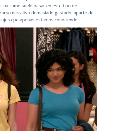
acua como suele pasar en este tipo de
ecurso narrativo demasiado gastado, aparte de
onajes que apenas estamos conociendo.