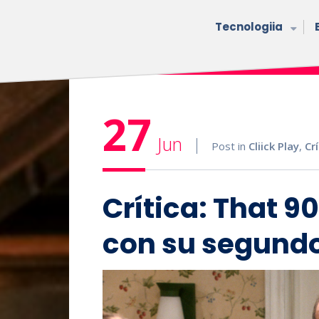
Tecnologiia
27
Jun
Post in
Cliick Play
,
Cr
Crítica: That 9
con su segundo