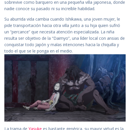
sobrevive como barquero en una pequeña villa japonesa, donde
nadie conoce su pasado ni su increíble habilidad.
Su aburrida vida cambia cuando Ishikawa, una joven mujer, le
pide transportación hacia otra villa junto a su hija quien sufrió
un “percance” que necesita atención especializada. La niña
resulta ser objetivo de la “Daimyo”, una líder local con ansias de
conquistar todo Japón y malas intenciones hacia la chiquilla y
todo el que se le ponga en el medio.
La trama de
Yasuke
es bastante genérica, su mayor virtud es la