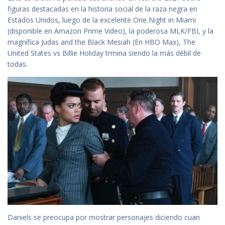
figuras destacadas en la historia social de la raza negra en
Estados Unidos, luego de la excelente One Night in Miami
(disponible en Amazon Prime Video), la poderosa MLK/FBI, y la
magnífica Judas and the Black Mesiah (En HBO Max), The
United States vs Billie Holiday trmina siendo la más débil de
todas.
Daniels se preocupa por mostrar personajes diciendo cuan